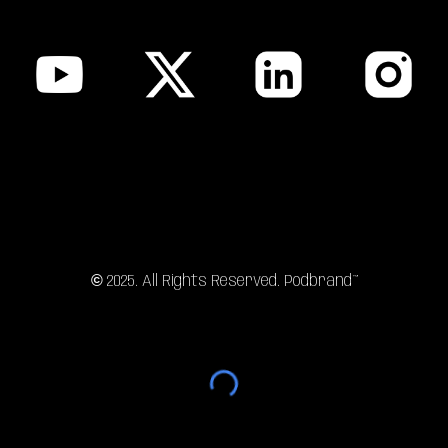
sitemap
©
202
5
. All Rights Reserved. Podbrand™