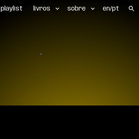
playlist
livros
sobre
en/pt
ion