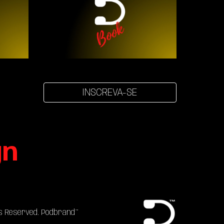
INSCREVA-SE
gn
hts Reserved. Podbrand™