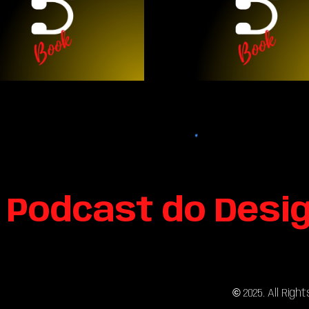
 Podcast do Desi
sitemap
©
202
5
. All Rig