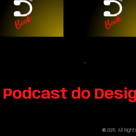
 Podcast do Desi
sitemap
©
202
5
. All Rig