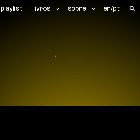
playlist
livros
sobre
en/pt
ion